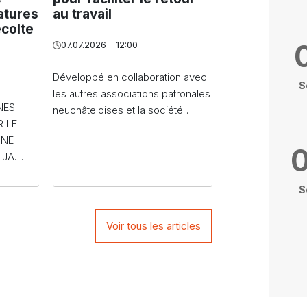
atures
au travail
écolte
07.07.2026 - 12:00
Développé en collaboration avec
S
les autres associations patronales
NES
neuchâteloises et la société…
 LE
NNE–
FTJA…
S
Voir tous les articles