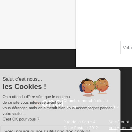
Chambre neuchâteloise
du commerce et de l'industrie
Rue de la Serre 4
Secrétariat
Case Postale 2012
cnci@cnci.