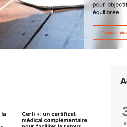
pour objecti
équilibrée.
En savoir plu
A
 la
Certi +: un certificat
médical complémentaire
A
-
pour faciliter le retour