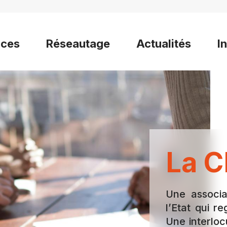
ices
Réseautage
Actualités
I
La C
Une associa
l’Etat qui 
Une interloc