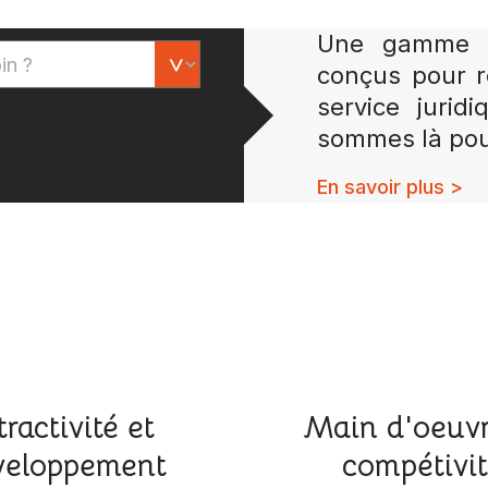
Une gamme co
conçus pour r
service jurid
sommes là pou
En savoir plus >
tractivité et
Main d'oeuvr
eloppement
compétivi