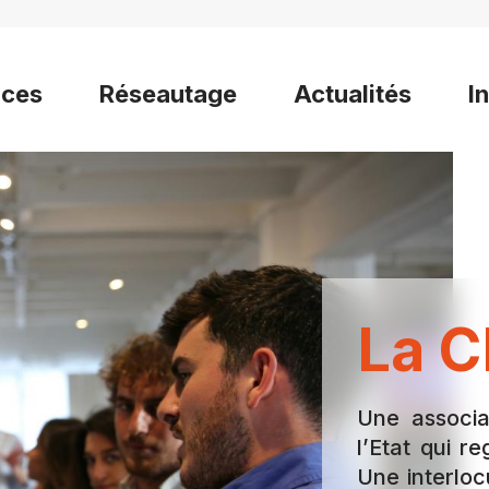
ices
Réseautage
Actualités
I
La C
Une associa
l’Etat qui 
Une interloc