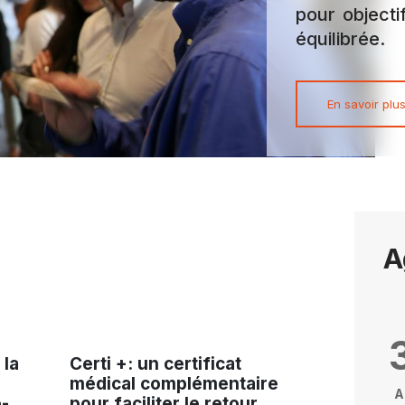
pour objecti
équilibrée.
En savoir plu
A
 la
Certi +: un certificat
médical complémentaire
A
-
pour faciliter le retour