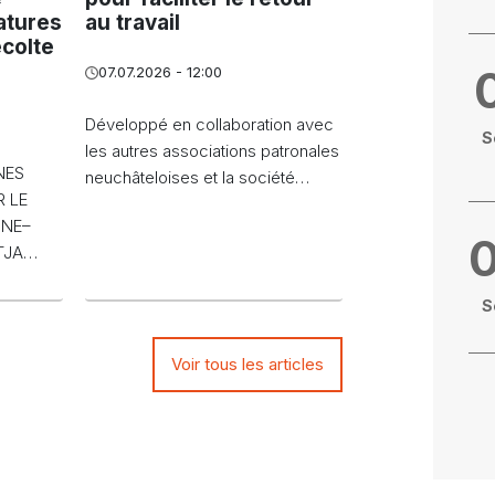
atures
au travail
écolte
07.07.2026 - 12:00
Développé en collaboration avec
S
les autres associations patronales
NES
neuchâteloises et la société…
 LE
NNE–
FTJA…
S
Voir tous les articles