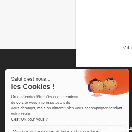
Chambre neuchâteloise
du commerce et de l'industrie
Rue de la Serre 4
Secrétariat
Case Postale 2012
cnci@cnci.