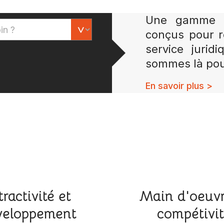
Une gamme co
conçus pour r
service jurid
sommes là pou
En savoir plus >
tractivité et
Main d'oeuvr
eloppement
compétivi