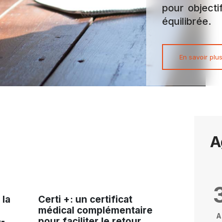
pour objecti
équilibrée.
En savoir plu
A
 la
Certi +: un certificat
médical complémentaire
A
-
pour faciliter le retour