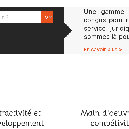
Une gamme co
conçus pour r
service jurid
sommes là pou
En savoir plus >
tractivité et
Main d'oeuvr
eloppement
compétivi