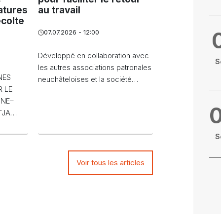
atures
au travail
écolte
07.07.2026 - 12:00
Développé en collaboration avec
S
les autres associations patronales
NES
neuchâteloises et la société…
 LE
NNE–
FTJA…
S
Voir tous les articles