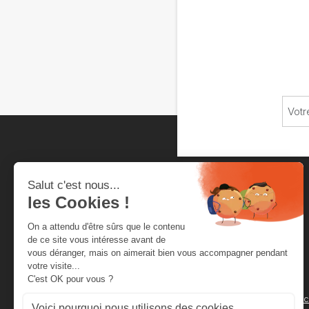
Chambre neuchâteloise
du commerce et de l'industrie
Rue de la Serre 4
Secrétariat
Case Postale 2012
cnci@cnci.