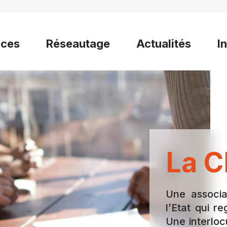
ices
Réseautage
Actualités
I
La C
Une associa
l’Etat qui 
Une interloc